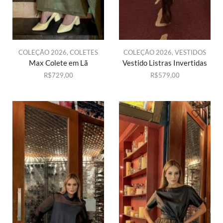
COLEÇÃO 2026
,
COLETES
COLEÇÃO 2026
,
VESTIDOS
Max Colete em Lã
Vestido Listras Invertidas
R$
729,00
R$
579,00