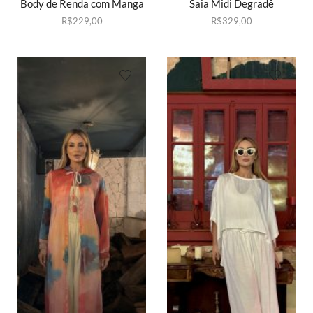
Body de Renda com Manga
Saia Midi Degradê
R$
229,00
R$
329,00