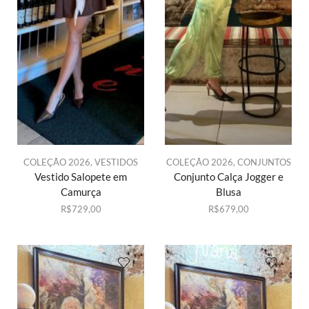
COLEÇÃO 2026
,
VESTIDOS
COLEÇÃO 2026
,
CONJUNTOS
Vestido Salopete em
Conjunto Calça Jogger e
Camurça
Blusa
R$
729,00
R$
679,00